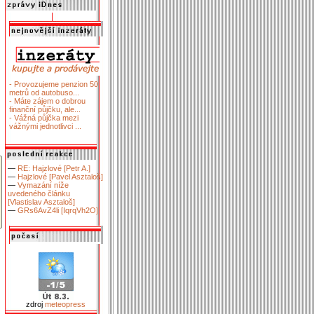
- Provozujeme penzion 50
metrů od autobuso...
- Máte zájem o dobrou
finanční půjčku, ale...
- Vážná půjčka mezi
vážnými jednotlivci ...
—
RE: Hajzlové [Petr A.]
—
Hajzlové [Pavel Asztaloš]
—
Vymazání níže
uvedeného článku
[Vlastislav Asztaloš]
—
GRs6AvZ4li [IqrqVh2O]
zdroj
meteopress