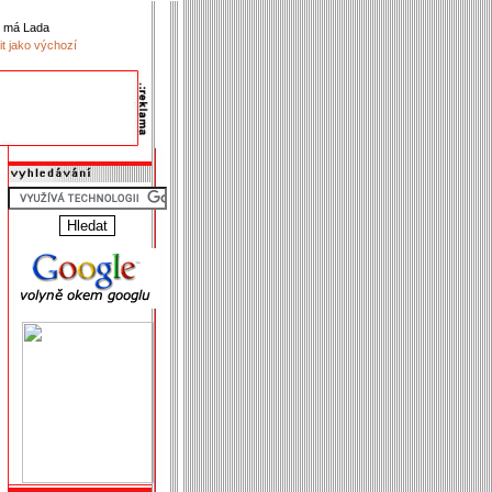
k má Lada
it jako výchozí