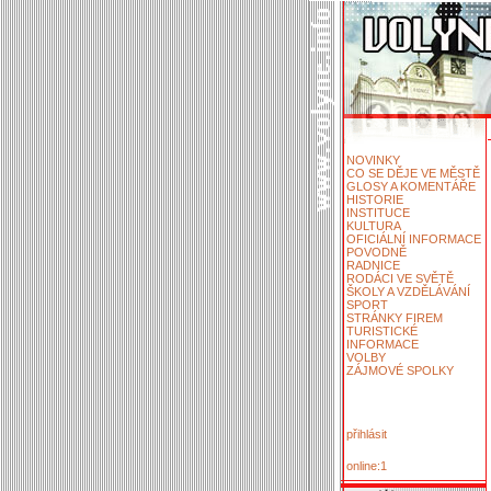
NOVINKY
CO SE DĚJE VE MĚSTĚ
GLOSY A KOMENTÁŘE
HISTORIE
INSTITUCE
KULTURA
OFICIÁLNÍ INFORMACE
POVODNĚ
RADNICE
RODÁCI VE SVĚTĚ
ŠKOLY A VZDĚLÁVÁNÍ
SPORT
STRÁNKY FIREM
TURISTICKÉ
INFORMACE
VOLBY
ZÁJMOVÉ SPOLKY
přihlásit
online:1