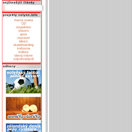
marná snaha
"25"
respektive
shivers
goos
muzeum
bikerz
skateboarding
knihovna
kultura
slavoj volyne
volyněvdolyně