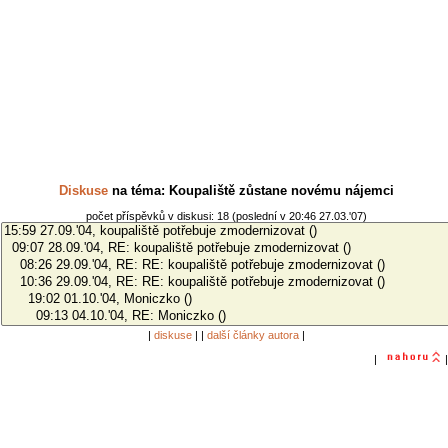
Diskuse
na téma: Koupaliště zůstane novému nájemci
počet příspěvků v diskusi: 18 (poslední v 20:46 27.03.'07)
|
diskuse
| |
další články autora
|
|
|