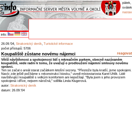
pátek,
sváte
nastav
info:
26.09.'04,
Strakonický deník
,
Turistické informace
počet přístupů: 5706
Koupaliště zůstane novému nájemci
reagovat
Větší návštěvnost a spokojenost lidí s rekreačním parkem, obecně nazývaném
koupaliště, vede radní k tomu, že uvažují o prodloužení nájemní smlouvy novému
správci.
Ten se začal o areál starat začátkem letošní sezony. "Přestože byla kratší, jsme spokojeni.
Navíc zde ještě počítáme s rekonstrukcí kiosku," uvedl místostarosta Karel Uhlík. Lidé
navštěvující koupaliště s velkým komfortem ani nepočítají. "Byla jsem s jeho provozem
spokojená i dříve, nejsem náročná," sdělila Linda Klugerová.
autor:
Strakonický deník
datum: 26.09.'04