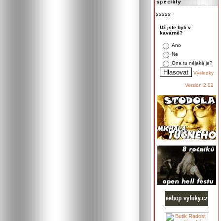
xxxxx
Už jste byli v
kavárně?
Ano
Ne
Ona tu nějaká je?
Výsledky
Version 2.02