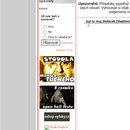
Upozornění:
Příspěvky vyjadřují
jejich obsah. Vyhrazuje si však
xxxxx
vulgarismy, 
Už jste byli v
kavárně?
byl to muj dedecek [
Vladimi
:-)
Ano
Ne
Ona tu nějaká je?
Výsledky
Version 2.02