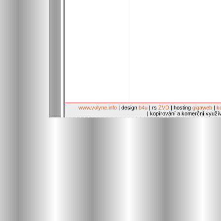
www.volyne.info
| design
b4u
| rs
ZVD
| hosting
gigaweb
|
k
| kopírování a komerční využí