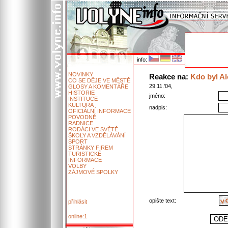
info:
NOVINKY
Reakce na:
Kdo byl Al
CO SE DĚJE VE MĚSTĚ
29.11.'04,
GLOSY A KOMENTÁŘE
HISTORIE
jméno:
INSTITUCE
KULTURA
nadpis:
OFICIÁLNÍ INFORMACE
POVODNĚ
RADNICE
RODÁCI VE SVĚTĚ
ŠKOLY A VZDĚLÁVÁNÍ
SPORT
STRÁNKY FIREM
TURISTICKÉ
INFORMACE
VOLBY
ZÁJMOVÉ SPOLKY
opište text:
přihlásit
online:1