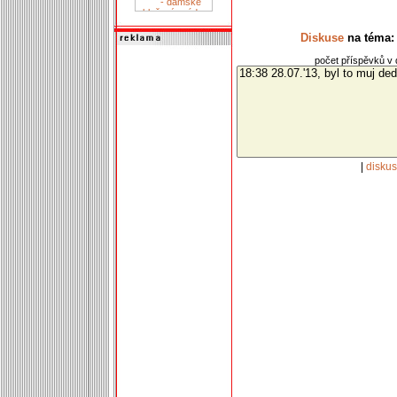
Diskuse
na téma: 
počet příspěvků v d
|
disku