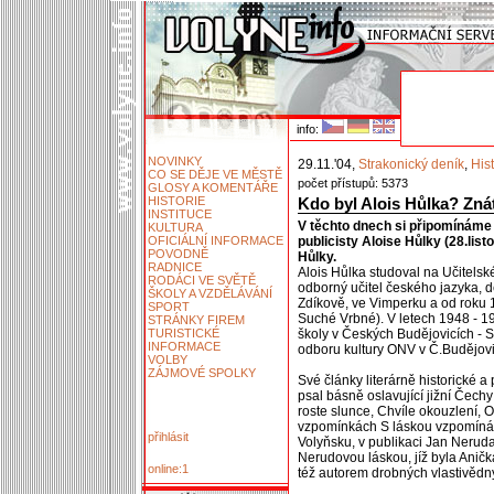
info:
NOVINKY
29.11.'04,
Strakonický deník
,
Hist
CO SE DĚJE VE MĚSTĚ
počet přístupů: 5373
GLOSY A KOMENTÁŘE
HISTORIE
Kdo byl Alois Hůlka? Zná
INSTITUCE
V těchto dnech si připomínáme 9
KULTURA
OFICIÁLNÍ INFORMACE
publicisty Aloise Hůlky (28.lis
POVODNĚ
Hůlky.
RADNICE
Alois Hůlka studoval na Učitels
RODÁCI VE SVĚTĚ
odborný učitel českého jazyka, d
ŠKOLY A VZDĚLÁVÁNÍ
Zdíkově, ve Vimperku a od roku
SPORT
Suché Vrbné). V letech 1948 - 196
STRÁNKY FIREM
TURISTICKÉ
školy v Českých Budějovicích - 
INFORMACE
odboru kultury ONV v Č.Budějovi
VOLBY
ZÁJMOVÉ SPOLKY
Své články literárně historické 
psal básně oslavující jižní Čechy
roste slunce, Chvíle okouzlení,
vzpomínkách S láskou vzpomínáme
přihlásit
Volyňsku, v publikaci Jan Nerud
Nerudovou láskou, jíž byla Aničk
online:1
též autorem drobných vlastivědný