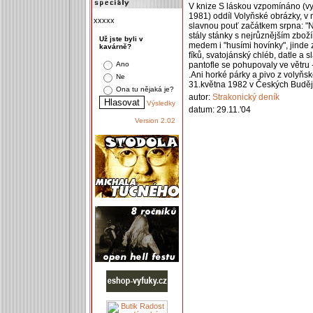
V knize S láskou vzpomínáno (vy
1981) oddíl Volyňské obrázky, v 
xxxxx
slavnou pouť začátkem srpna: "N
stály stánky s nejrůznějším zbož
Už jste byli v
medem i "husími hovínky", jinde 
kavárně?
fíků, svatojánský chléb, datle a s
Ano
pantofle se pohupovaly ve větru -
.Ani horké párky a pivo z volyňs
Ne
31.května 1982 v Českých Buděj
Ona tu nějaká je?
autor:
Strakonický deník
Výsledky
datum: 29.11.'04
Version 2.02