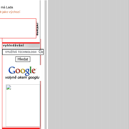
k má Lada
it jako výchozí