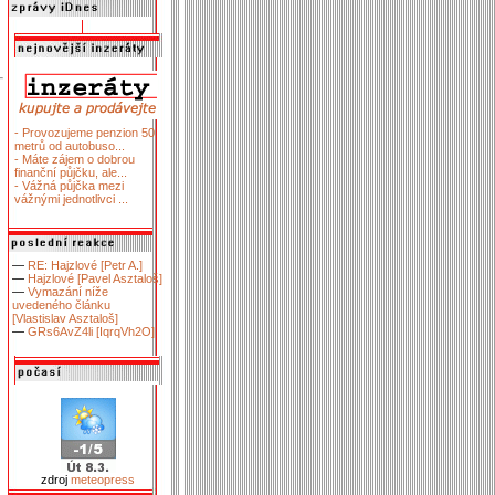
- Provozujeme penzion 50
metrů od autobuso...
- Máte zájem o dobrou
finanční půjčku, ale...
- Vážná půjčka mezi
vážnými jednotlivci ...
—
RE: Hajzlové [Petr A.]
—
Hajzlové [Pavel Asztaloš]
—
Vymazání níže
uvedeného článku
[Vlastislav Asztaloš]
—
GRs6AvZ4li [IqrqVh2O]
zdroj
meteopress