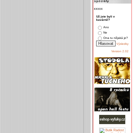
xxxxx
Už jste byli v
kavárně?
Ano
Ne
Ona tu nějaká je?
Výsledky
Version 2.02