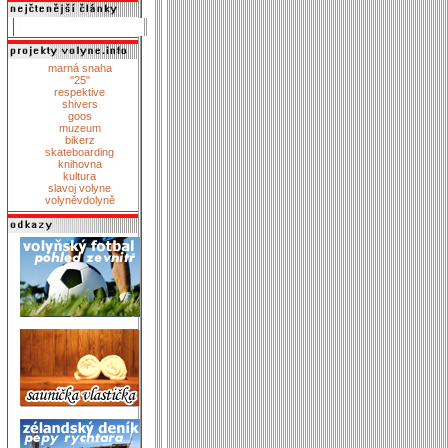
marná snaha
"25"
respektive
shivers
goos
muzeum
bikerz
skateboarding
knihovna
kultura
slavoj volyne
volyněvdolyně