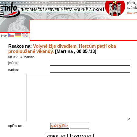
pátek,
sváte
nastav
info:
Reakce na:
Volyně žije divadlem. Hercům patří oba
prodloužené víkendy.
[Martina , 08.05.'13]
08.05.'13, Martina
jméno:
nadpis:
opište text: