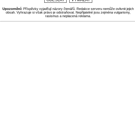
Upozornění:
Příspěvky vyjadřují názory čtenářů. Redakce serveru nemůže ovlivnit jejich
obsah. Vyhrazuje si však právo je odstraňovat. Nepřijatelné jsou zejména vulgarismy,
rasismus a neplacená reklama.