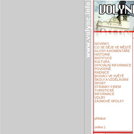
NOVINKY
CO SE DĚJE VE MĚSTĚ
GLOSY A KOMENTÁŘE
HISTORIE
INSTITUCE
KULTURA
OFICIÁLNÍ INFORMACE
POVODNĚ
RADNICE
RODÁCI VE SVĚTĚ
ŠKOLY A VZDĚLÁVÁNÍ
SPORT
STRÁNKY FIREM
TURISTICKÉ
INFORMACE
VOLBY
ZÁJMOVÉ SPOLKY
přihlásit
online:1