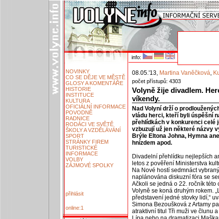
info:
NOVINKY
08.05.'13,
Martina Vaněčková
,
Ku
CO SE DĚJE VE MĚSTĚ
počet přístupů: 4303
GLOSY A KOMENTÁŘE
HISTORIE
Volyně žije divadlem. He
INSTITUCE
víkendy.
KULTURA
OFICIÁLNÍ INFORMACE
Nad Volyní drží o prodloužených
POVODNĚ
vládu herci, kteří byli úspěšn
RADNICE
přehlídkách v konkurenci celé
RODÁCI VE SVĚTĚ
vzbuzují už jen některé názvy v
ŠKOLY A VZDĚLÁVÁNÍ
Brýle Eltona Johna, Hymna ane
SPORT
STRÁNKY FIREM
hnízdem apod.
TURISTICKÉ
INFORMACE
Divadelní přehlídku nejlepších
VOLBY
letos z pověření Ministerstva ku
ZÁJMOVÉ SPOLKY
Na Nové hostí sedmnáct vybranýc
naplánována diskuzní fóra se se
Ačkoli se jedná o 22. ročník této
Volyně se koná druhým rokem. „
přihlásit
představení jedné stovky lidí,“ uv
Simona Bezoušková z Artamy pak
online:1
atraktivní titul Tři muži ve člun
Lípa nebo na dramatizaci Maškar