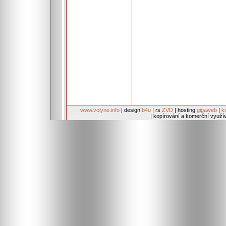
www.volyne.info
| design
b4u
| rs
ZVD
| hosting
gigaweb
|
k
| kopírování a komerční využí