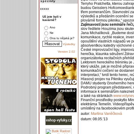
Terryho Pratchetta, kterou zahra
budou Geisslers Hofcomoediante
xxxxx
třem pomerančům. Slavnostní za
výsledků a předáním ocenění se 
Už jste byli v
kavárně?
plovárně formou pikniku,“ upozo
Zajímavostí jsou semináře řeči,
Ano
slov ředitele Houzima jsou sku
Jana Michalíková: „Budeme dosl
Ne
komunikace, rychlé reakce, inve
Ona tu nějaká je?
opouštění vlastních nápadů ve p
Výsledky
absolventkou katedry výchovné 
České improvizační ligy, improviz
Version 2.02
herečka, klaunka sdružení Zdrav
organizátorka recitačních přeh
Lektorem hereckého tréninku je 
který ukáže, jak je možné připrav
komunikační cvičení se dostaneme
interpretaci,“ tvrdí tento herec, r
Hlasový projev na Pikniku vyuču
DAMU studenty činoherního here
Podrobný program představení, v
informace k seminářům naleznet
a také na stránkách
www.volynev
Finanční prostředky poskytlo Mini
elektrárna Temelín. Videopříspěv
umístěný na facebookovém profi
autor:
Martina Vaněčková
datum: 08.05.'13