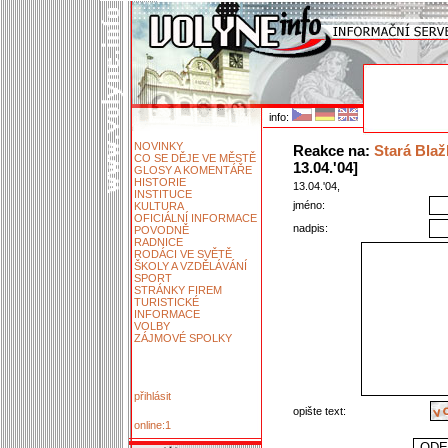
info:
NOVINKY
Reakce na:
Stará Blaž
CO SE DĚJE VE MĚSTĚ
13.04.'04]
GLOSY A KOMENTÁŘE
HISTORIE
13.04.'04,
INSTITUCE
jméno:
KULTURA
OFICIÁLNÍ INFORMACE
nadpis:
POVODNĚ
RADNICE
RODÁCI VE SVĚTĚ
ŠKOLY A VZDĚLÁVÁNÍ
SPORT
STRÁNKY FIREM
TURISTICKÉ
INFORMACE
VOLBY
ZÁJMOVÉ SPOLKY
přihlásit
opište text:
online:1