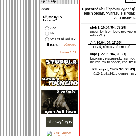
xxxxx
Upozornění:
Příspěvky vyjadřují
jejich obsah. Vyhrazuje si však
Už jste byli v
vulgarismy, 
kavárně?
sloh [
, 15.04.'04, 09:28]
Ano
super, jen jsem jeste neslysel 
Ne
editora? :)
Ona tu nějaká je?
:) [
, 16.04.'04, 17:35]
Výsledky
...to víš, někde začít musíš...
Version 2.02
vigo [
, 22.05.'04, 20:23]
koukam ze spanelsky asi moc 
neumis,tak to nedelej.chci tim 
RE: vigo [
, 25.05.'04, 21:03]
:&#241;u&#241;o gomes...to vi