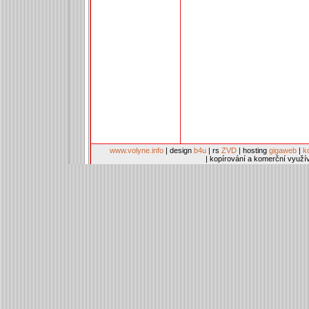
www.volyne.info
| design
b4u
| rs
ZVD
| hosting
gigaweb
|
k
| kopírování a komerční využí