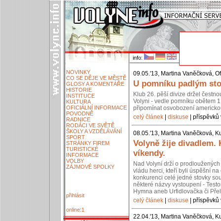
info:
NOVINKY
09.05.'13, Martina Vaněčková, Of
CO SE DĚJE VE MĚSTĚ
U pomníku padlým stoj
GLOSY A KOMENTÁŘE
HISTORIE
Klub 26. pěší divize držel čestn
INSTITUCE
Volyni - vedle pomníku obětem 1.
KULTURA
OFICIÁLNÍ INFORMACE
připomínat osvobození americko
POVODNĚ
celý článek
|
diskuse
| příspěvků 
RADNICE
RODÁCI VE SVĚTĚ
ŠKOLY A VZDĚLÁVÁNÍ
08.05.'13, Martina Vaněčková, Ku
SPORT
Volyně žije divadlem.
STRÁNKY FIREM
TURISTICKÉ
víkendy.
INFORMACE
VOLBY
Nad Volyní drží o prodloužených 
ZÁJMOVÉ SPOLKY
vládu herci, kteří byli úspěšní 
konkurenci celé jedné stovky so
některé názvy vystoupení - Testos
Hymna aneb Urfidlovačka či Pře
přihlásit
celý článek
|
diskuse
| příspěvků 
online:1
22.04.'13, Martina Vaněčková, Ku