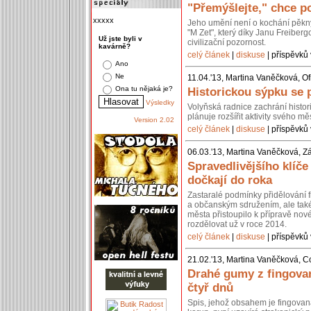
"Přemýšlejte," chce po
xxxxx
Jeho umění není o kochání pěkn
"M Zet", který díky Janu Freiberg
Už jste byli v
civilizační pozornost.
kavárně?
celý článek
|
diskuse
| příspěvků 
Ano
Ne
11.04.'13, Martina Vaněčková, Of
Ona tu nějaká je?
Historickou sýpku se 
Výsledky
Volyňská radnice zachrání histo
plánuje rozšířit aktivity svého 
Version 2.02
celý článek
|
diskuse
| příspěvků 
06.03.'13, Martina Vaněčková, Z
Spravedlivějšího klíč
dočkají do roka
Zastaralé podmínky přidělování 
a občanským sdružením, ale také 
města přistoupilo k přípravě nov
rozdělovat už v roce 2014.
celý článek
|
diskuse
| příspěvků 
21.02.'13, Martina Vaněčková, C
Drahé gumy z fingovan
čtyř dnů
Spis, jehož obsahem je fingovan