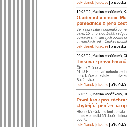
celý článek
|
diskuse
| příspěvků 
10.02.'13, Martina Vaněčková, K
Osobnost a emoce Max
pohlednice z jeho cest
Vernisáž výstavy originálů pohl
pátek 15. února od 18:00 vedouc
pokračováním místních počinů př
uměleckých rodin České republik
celý článek
|
diskuse
| příspěvků 
08.02.'13, Martina Vaněčková, Of
Tisková zpráva hasičů
Čtvrtek 7. února
01:18 Na dopravní nehodu osobní
obce Nišovice, vyjely jednotky 
Budějovice.
celý článek
|
diskuse
| příspěvků 
07.02.'13, Martina Vaněčková, Hi
První krok pro záchra
chybějící peníze na o
Historická sýpka se loni dostal
nutné v co nejbližší době minimál
000 Kč.
celý článek
|
diskuse
| příspěvků 