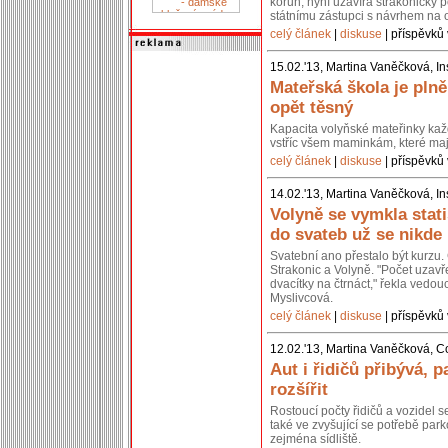
korun, nyní uzavírá strakonický p
státnímu zástupci s návrhem na 
celý článek
|
diskuse
| příspěvků 
15.02.'13, Martina Vaněčková, In
Mateřská škola je pln
opět těsný
Kapacita volyňské mateřinky kaž
vstříc všem maminkám, které mají
celý článek
|
diskuse
| příspěvků 
14.02.'13, Martina Vaněčková, In
Volyně se vymkla stati
do svateb už se nikde
Svatební ano přestalo být kurzu. 
Strakonic a Volyně. "Počet uzavř
dvacítky na čtrnáct," řekla vedou
Myslivcová.
celý článek
|
diskuse
| příspěvků 
12.02.'13, Martina Vaněčková, C
Aut i řidičů přibývá, p
rozšířit
Rostoucí počty řidičů a vozidel 
také ve zvyšující se potřebě park
zejména sídliště.