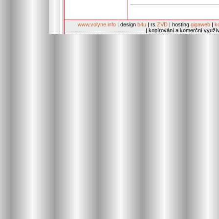
www.volyne.info
| design
b4u
| rs
ZVD
| hosting
gigaweb
|
k
| kopírování a komerční využí